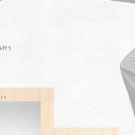
を行う
い！